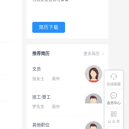
简历下载
推荐简历
更多简历
文员
张女士
·
高中
在线客服
技工/普工
会员中心
罗先生
·
高中
公 众 号
其他职位